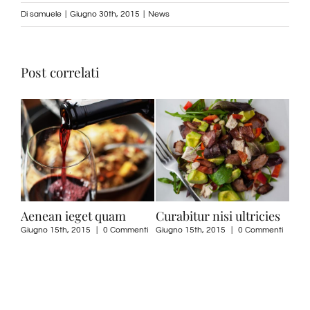
Di
samuele
|
Giugno 30th, 2015
|
News
Post correlati
ricies
Nullam suscipit massi
Duis tempor turpis
neque
Commenti
Giugno 15th, 2015
|
0 Commenti
Giugno 29th, 2015
|
0 Commenti