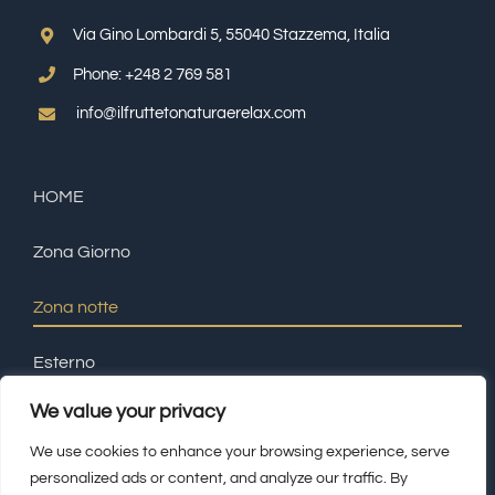
Via Gino Lombardi 5, 55040 Stazzema, Italia
Phone:
+248 2 769 581
info@ilfruttetonaturaerelax.com
HOME
Zona Giorno
Zona notte
Esterno
We value your privacy
Prenotazione e contatti
We use cookies to enhance your browsing experience, serve
personalized ads or content, and analyze our traffic. By